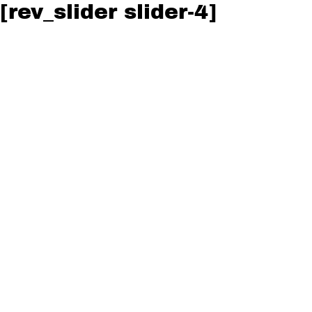
[rev_slider slider-4]
PORTFOLIO
VISIÓN
CONTACTO